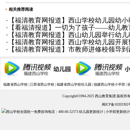
相关推荐阅读
·
【福清教育网报道】西山学校幼儿园幼小
·
【看福清报道】一切为了孩子——幼儿教
学了》
(2014-11-14)
·
【福清教育网报道】西山幼儿园举行幼儿
11-14)
·
【福清教育网报道】西山学校幼儿园开展
(2014-11-14)
·
【福清教育网报道】市教师进修校领导到
(2014-11-14)
导工作
(2014-11-14)
福建省西山学校
|
江西省西山学校
|
福建省西山学校幼儿园
|
福建西山学校小学部
|
Copyright
©
1994-2025 西山教育集团 版权
闽ICP备10203392
幼儿园更新统计
|
小学部更新统计