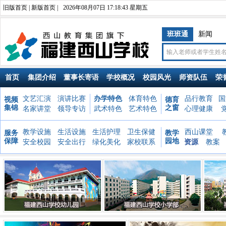
旧版首页
|
新版首页
|
2026年08月07日 17:18:44 星期五
班班通
新闻
首页
集团介绍
董事长寄语
学校概况
校园风光
师资队伍
荣
文艺汇演
演讲比赛
办学特色
体育特色
品行教育
国
视频
德育
集锦
之窗
名家讲堂
领导专访
武术特色
艺术特色
心理健康
教学设施
生活设施
生活护理
卫生保健
西山课堂
服务
教学
保障
园地
安全校园
安全出行
绿化美化
家校联系
资源
教案