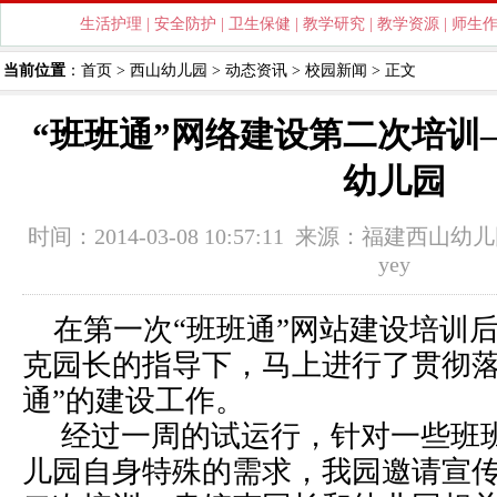
生活护理
|
安全防护
|
卫生保健
|
教学研究
|
教学资源
|
师生
当前位置
：
首页
>
西山幼儿园
>
动态资讯
>
校园新闻
> 正文
“班班通”网络建设第二次培训
幼儿园
时间：2014-03-08 10:57:11 来源：
福建西山幼儿
yey
在第一次“班班通”网站建设培训
克园长的指导下，马上进行了贯彻落
通”的建设工作。
经过一周的试运行，针对一些班班
儿园自身特殊的需求，我园邀请宣