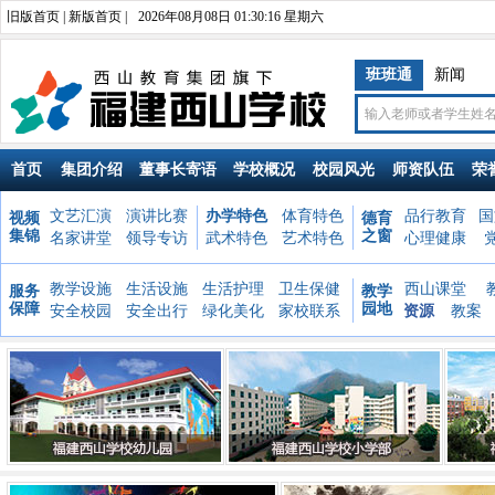
旧版首页
|
新版首页
|
2026年08月08日 01:30:16 星期六
班班通
新闻
首页
集团介绍
董事长寄语
学校概况
校园风光
师资队伍
荣
文艺汇演
演讲比赛
办学特色
体育特色
品行教育
国
视频
德育
集锦
之窗
名家讲堂
领导专访
武术特色
艺术特色
心理健康
教学设施
生活设施
生活护理
卫生保健
西山课堂
服务
教学
保障
园地
安全校园
安全出行
绿化美化
家校联系
资源
教案