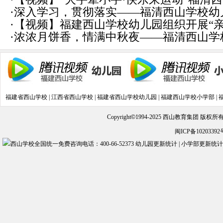
(2018-12-28)
·
深入学习，贯彻落实——福清西山学校幼
运动会
(2018-11-10)
·
【视频】福建西山学校幼儿园组织开展“亲
列活动
(2018-10-12)
·
浓浓月饼香，情满中秋夜——福清西山学
会实践活动
(2018-09-26)
道
(2018-09-24)
福建省西山学校
|
江西省西山学校
|
福建省西山学校幼儿园
|
福建西山学校小学部
|
Copyright
©
1994-2025 西山教育集团 版权
闽ICP备10203392
幼儿园更新统计
|
小学部更新统计