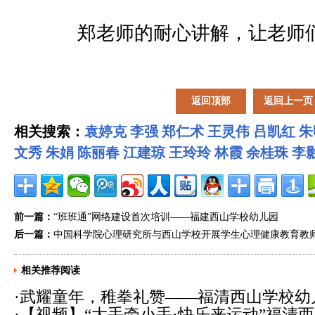
郑老师的耐心讲解，让老师
返回顶部
返回上一页
相关搜索：
袁婷克
李强
郑仁术
王灵伟
吕凯红
朱
文秀
朱娟
陈丽春
江建琼
王玲玲
林霞
余桂珠
李
前一篇：
“班班通”网络建设首次培训——福建西山学校幼儿园
后一篇：
中国科学院心理研究所与西山学校开展学生心理健康教育教
相关推荐阅读
·
武耀童年，稚拳礼赞——福清西山学校幼
·
【视频】“大手牵小手·快乐来运动”福清