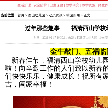
生活护理
|
安全防护
|
卫生保健
|
教学研究
|
教学资源
|
师生
当前位置
：
首页
>
西山幼儿园
>
动态资讯
>
校园新闻
> 正文
过年那些趣事——福清西山学校
时间：2021-02-17 16:30:11 来源：
福建西山幼儿园
点击阅
金牛敲门、五福临
新春佳节，福清西山学校幼儿
啦！向辛勤工作的人们致以新春
们快快乐乐，健康成长！祝所有
吉，阖家幸福！