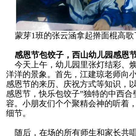
蒙芽1班的张云涵拿起擀面棍高歌
感恩节包饺子，西山幼儿园感恩
今天上午，幼儿园里张灯结彩、焕
洋洋的景象。首先，江建琼老师向
感恩节的来历、庆祝方式等知识，以
感恩节，快乐包饺子”独特的中西合
容。小朋友们个个聚精会神的
听着
细节。
随后，在场的所有师生和家长共唱