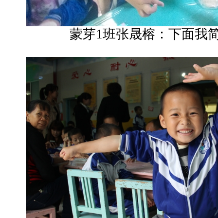
蒙芽1班张晟榕：下面我