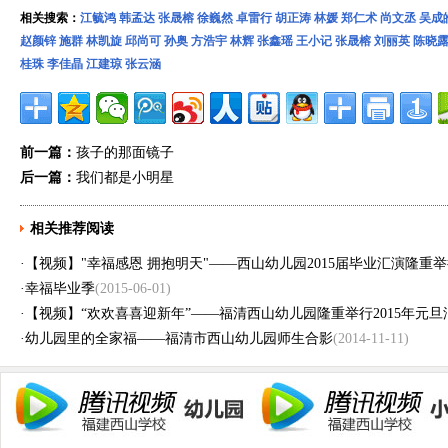
相关搜索：
江毓鸿
韩孟达
张晟榕
徐巍然
卓雷行
胡正涛
林媛
郑仁术
尚文丞
吴成
赵颜锌
施群
林凯旋
邱尚可
孙奥
方浩宇
林辉
张鑫瑶
王小记
张晟榕
刘丽英
陈晓
桂珠
李佳晶
江建琼
张云涵
前一篇：
孩子的那面镜子
后一篇：
我们都是小明星
相关推荐阅读
·
【视频】"幸福感恩 拥抱明天"——西山幼儿园2015届毕业汇演隆重
·
幸福毕业季
(2015-06-01)
·
【视频】“欢欢喜喜迎新年”——福清西山幼儿园隆重举行2015年元
·
幼儿园里的全家福——福清市西山幼儿园师生合影
(2014-11-11)