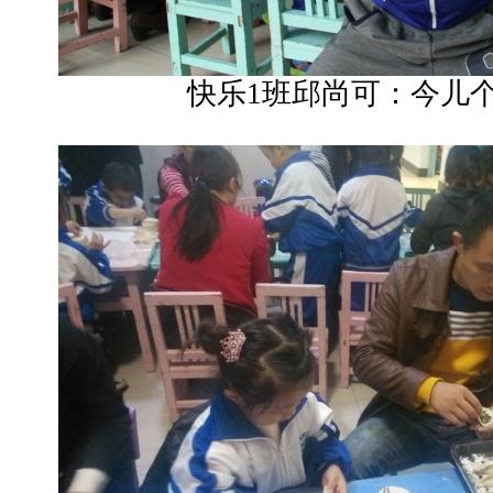
快乐1班邱尚可：今儿