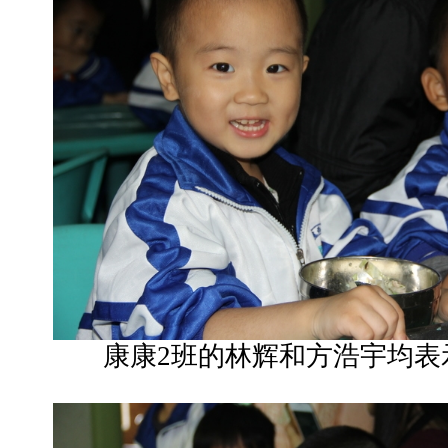
康康2班的林辉和方浩宇均表