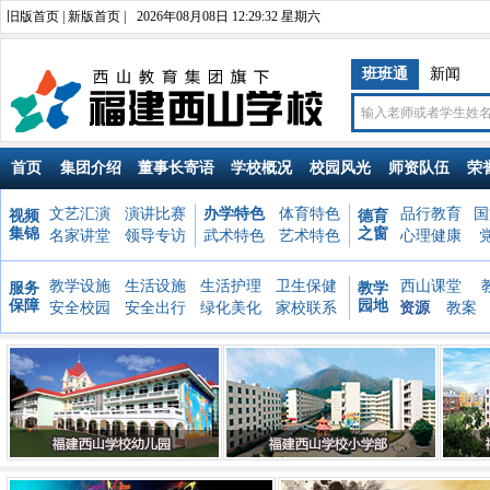
旧版首页
|
新版首页
|
2026年08月08日 12:29:35 星期六
班班通
新闻
首页
集团介绍
董事长寄语
学校概况
校园风光
师资队伍
荣
文艺汇演
演讲比赛
办学特色
体育特色
品行教育
国
视频
德育
集锦
之窗
名家讲堂
领导专访
武术特色
艺术特色
心理健康
教学设施
生活设施
生活护理
卫生保健
西山课堂
服务
教学
保障
园地
安全校园
安全出行
绿化美化
家校联系
资源
教案