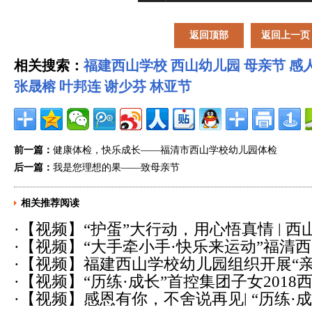
返回顶部
返回上一页
相关搜索：
福建西山学校
西山幼儿园
母亲节
感
张晟榕
叶邦连
谢少芬
林亚节
前一篇：
健康体检，快乐成长——福清市西山学校幼儿园体检
后一篇：
我是您理想的果——致母亲节
相关推荐阅读
·
【视频】“护蛋”大行动，用心悟真情 | 
·
【视频】“大手牵小手·快乐来运动”福清
家长
(2018-12-03)
·
【视频】福建西山学校幼儿园组织开展“亲
运动会
(2018-11-10)
·
【视频】“历练·成长”首控集团子女201
会实践活动
(2018-09-26)
·
【视频】感恩有你，不舍说再见| “历练·成
(2018-07-28)