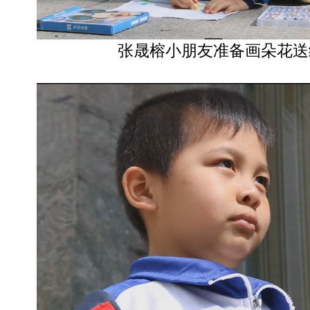
张晟榕小朋友准备画朵花送