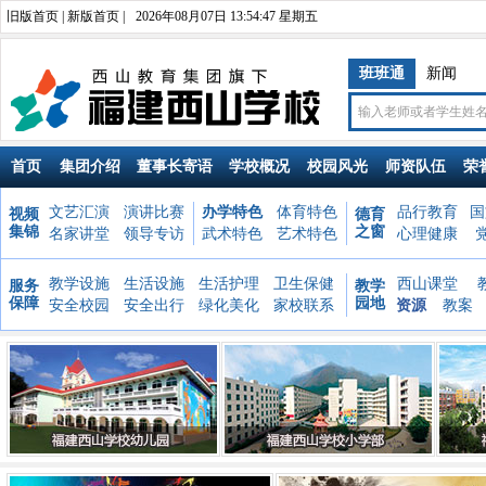
旧版首页
|
新版首页
|
2026年08月07日 13:54:49 星期五
班班通
新闻
首页
集团介绍
董事长寄语
学校概况
校园风光
师资队伍
荣
文艺汇演
演讲比赛
办学特色
体育特色
品行教育
国
视频
德育
集锦
之窗
名家讲堂
领导专访
武术特色
艺术特色
心理健康
教学设施
生活设施
生活护理
卫生保健
西山课堂
服务
教学
保障
园地
安全校园
安全出行
绿化美化
家校联系
资源
教案