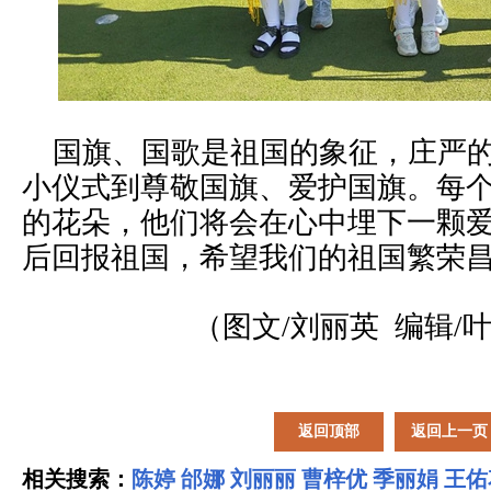
国旗、国歌是祖国的象征，庄严的
小仪式到尊敬国旗、爱护国旗。每
的花朵，他们将会在心中埋下一颗
后回报祖国，希望我们的祖国繁荣
（图文/刘丽英 编辑/
返回顶部
返回上一页
相关搜索：
陈婷
邰娜
刘丽丽
曹梓优
季丽娟
王佑