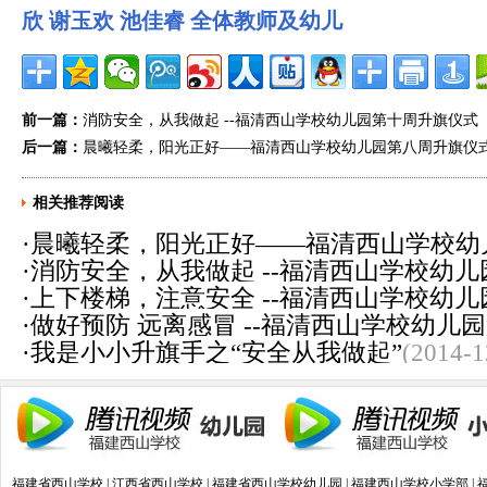
欣
谢玉欢
池佳睿
全体教师及幼儿
前一篇：
消防安全，从我做起 --福清西山学校幼儿园第十周升旗仪式
后一篇：
晨曦轻柔，阳光正好——福清西山学校幼儿园第八周升旗仪
相关推荐阅读
·
晨曦轻柔，阳光正好——福清西山学校幼
·
消防安全，从我做起 --福清西山学校幼
闻报道
(2019-10-21)
·
上下楼梯，注意安全 --福清西山学校幼
11-06)
·
做好预防 远离感冒 --福清西山学校幼儿
(2018-10-23)
·
我是小小升旗手之“安全从我做起”
(2014-1
10-16)
福建省西山学校
|
江西省西山学校
|
福建省西山学校幼儿园
|
福建西山学校小学部
|