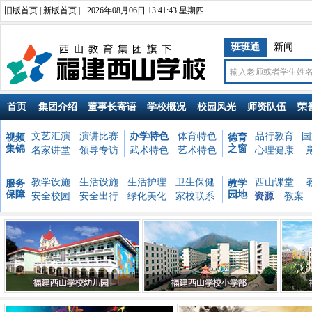
旧版首页
|
新版首页
|
2026年08月06日 13:41:44 星期四
班班通
新闻
首页
集团介绍
董事长寄语
学校概况
校园风光
师资队伍
荣
文艺汇演
演讲比赛
办学特色
体育特色
品行教育
国
视频
德育
集锦
之窗
名家讲堂
领导专访
武术特色
艺术特色
心理健康
教学设施
生活设施
生活护理
卫生保健
西山课堂
服务
教学
保障
园地
安全校园
安全出行
绿化美化
家校联系
资源
教案