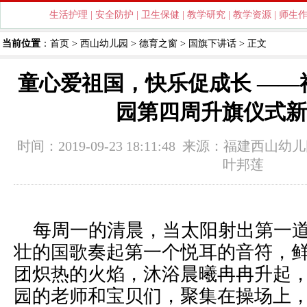
生活护理
|
安全防护
|
卫生保健
|
教学研究
|
教学资源
|
师生
当前位置
：
首页
>
西山幼儿园
>
德育之窗
>
国旗下讲话
> 正文
童心爱祖国，快乐促成长 ——
园第四周升旗仪式新
时间：2019-09-23 18:11:48 来源：
福建西山幼儿
叶邦莲
每周一的清晨，当太阳射出第一道
壮的国歌奏起第一个悦耳的音符，
团炽热的火焰，沐浴晨曦冉冉升起
园的老师和宝贝们，聚集在操场上