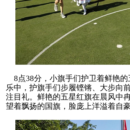
8点38分，小旗手们护卫着鲜艳的
乐中，护旗手们步履铿锵、大步向
注目礼。鲜艳的五星红旗在晨风中
望着飘扬的国旗，脸庞上洋溢着自