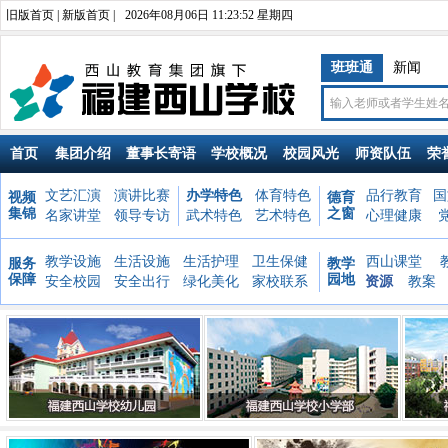
旧版首页
|
新版首页
|
2026年08月06日 11:23:52 星期四
班班通
新闻
首页
集团介绍
董事长寄语
学校概况
校园风光
师资队伍
荣
文艺汇演
演讲比赛
办学特色
体育特色
品行教育
国
视频
德育
集锦
之窗
名家讲堂
领导专访
武术特色
艺术特色
心理健康
教学设施
生活设施
生活护理
卫生保健
西山课堂
服务
教学
保障
园地
安全校园
安全出行
绿化美化
家校联系
资源
教案