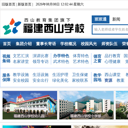
旧版首页
|
新版首页
|
2026年08月08日 12:02:45 星期六
班班通
新闻
首页
集团介绍
董事长寄语
学校概况
校园风光
师资队伍
荣
文艺汇演
演讲比赛
办学特色
体育特色
品行教育
国
视频
德育
集锦
之窗
名家讲堂
领导专访
武术特色
艺术特色
心理健康
教学设施
生活设施
生活护理
卫生保健
西山课堂
服务
教学
保障
园地
安全校园
安全出行
绿化美化
家校联系
资源
教案