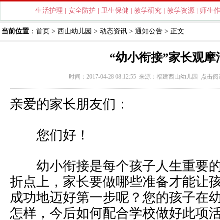
生活护理
|
安全防护
|
卫生保健
|
教学研究
|
教学资源
|
师生
当前位置
：
首页
>
西山幼儿园
>
动态资讯
>
通知公告
> 正文
“幼小衔接”家长观摩
时间：2017-04-28 08:12:55 来源：
福建西山幼儿园
点击阅
亲爱的家长朋友们：
您们好！
幼小衔接是每个孩子人生重要的
折点上，家长要做哪些准备才能让
成功地迈好第一步呢？您的孩子在
怎样，今后如何配合学校做好此项活动呢