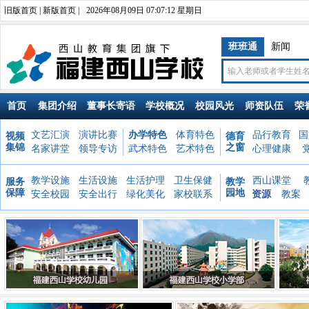
旧版首页
|
新版首页
|
2026年08月09日 07:07:14 星期日
班班通
新闻
首页
集团介绍
董事长寄语
学校概况
校园风光
师资队伍
荣
文艺汇演
演讲比赛
办学特色
体育特色
品行教育
国
视频
德育
集锦
之窗
名家讲堂
领导专访
武术特色
艺术特色
心理健康
教学设施
生活设施
生活护理
卫生保健
西山课堂
服务
教学
保障
园地
安全校园
安全出行
绿化美化
家校联系
资源
教案