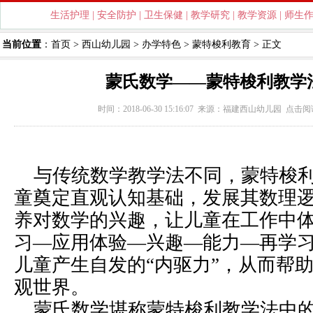
生活护理
|
安全防护
|
卫生保健
|
教学研究
|
教学资源
|
师生
当前位置
：
首页
>
西山幼儿园
>
办学特色
>
蒙特梭利教育
> 正文
蒙氏数学——蒙特梭利教学法
时间：2018-06-30 15:16:07 来源：
福建西山幼儿园
点击阅
与传统数学教学法不同，蒙特梭利
童奠定直观认知基础，发展其数理
养对数学的兴趣，让儿童在工作中
习—应用体验—兴趣—能力—再学
儿童产生自发的“内驱力”，从而帮
观世界。
蒙氏数学堪称蒙特梭利教学法中的