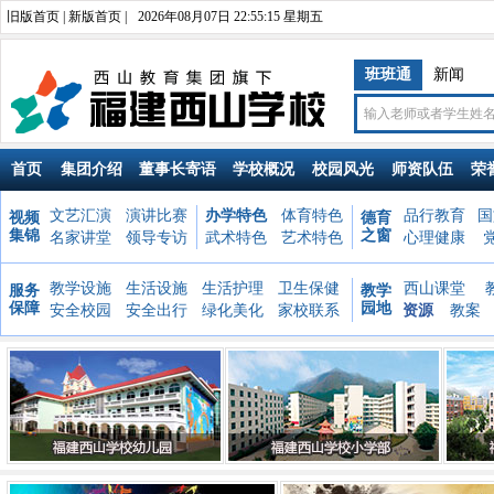
旧版首页
|
新版首页
|
2026年08月07日 22:55:16 星期五
班班通
新闻
首页
集团介绍
董事长寄语
学校概况
校园风光
师资队伍
荣
文艺汇演
演讲比赛
办学特色
体育特色
品行教育
国
视频
德育
集锦
之窗
名家讲堂
领导专访
武术特色
艺术特色
心理健康
教学设施
生活设施
生活护理
卫生保健
西山课堂
服务
教学
保障
园地
安全校园
安全出行
绿化美化
家校联系
资源
教案