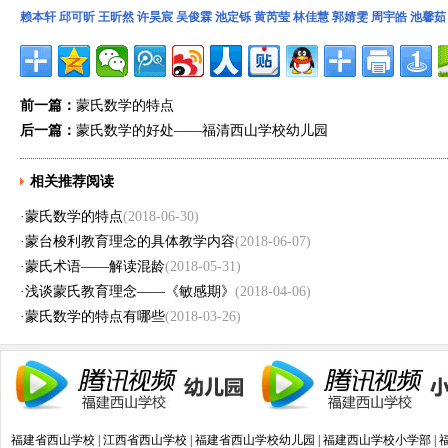
赖本轩
邱可昕
王昕然
许昊宸
吴俊霖
池定铄
黄芮莹
林佳慧
郭婧雯
周宇皓
池馨茹
前一篇：
蒙氏数学的特点
后一篇：
蒙氏数学的好处——福清西山学校幼儿园
相关推荐阅读
·
蒙氏数学的特点
(2018-06-30)
·
蒙台梭利教育理念的具体教学内容
(2018-06-07)
·
蒙氏术语——解读混龄
(2018-05-31)
·
浅谈蒙氏教育理念——《敏感期》
(2018-04-06)
·
蒙氏数学的特点有哪些
(2018-03-26)
福建省西山学校
|
江西省西山学校
|
福建省西山学校幼儿园
|
福建西山学校小学部
|