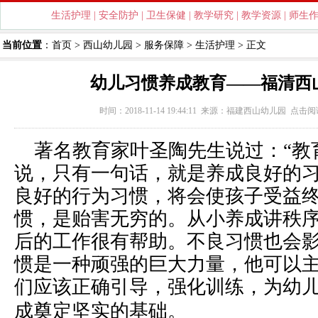
生活护理
|
安全防护
|
卫生保健
|
教学研究
|
教学资源
|
师生
当前位置
：
首页
>
西山幼儿园
>
服务保障
>
生活护理
> 正文
幼儿习惯养成教育——福清西
时间：2018-11-14 19:44:11 来源：
福建西山幼儿园
点击阅
著名教育家叶圣陶先生说过：“教
说，只有一句话，就是养成良好的习
良好的行为习惯，将会使孩子受益
惯，是贻害无穷的。从小养成讲秩
后的工作很有帮助。不良习惯也会
惯是一种顽强的巨大力量，他可以
们应该正确引导，强化训练，为幼
成奠定坚实的基础
。