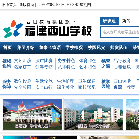
旧版首页
|
新版首页
|
2026年08月06日 03:03:43 星期四
班班通
新闻
首页
集团介绍
董事长寄语
学校概况
校园风光
师资队伍
荣
文艺汇演
演讲比赛
办学特色
体育特色
品行教育
国
视频
德育
集锦
之窗
名家讲堂
领导专访
武术特色
艺术特色
心理健康
教学设施
生活设施
生活护理
卫生保健
西山课堂
服务
教学
保障
园地
安全校园
安全出行
绿化美化
家校联系
资源
教案