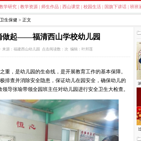
教学研究
|
教学资源
|
师生作品
|
西山课堂
|
校园生活
|
国旗下讲话
|
班班
卫生保健
> 正文
滴做起——福清西山学校幼儿园
:49 来源：
福建西山幼儿园
点击阅读数：
次
编辑：叶邦莲
之重，是幼儿园的生命线，是开展教育工作的基本保障。
极排查并消除安全隐患，保证幼儿在园安全，确保幼儿的
浓
勤行政领导张瑜带领全园班主任对幼儿园进行安全卫生大检查。