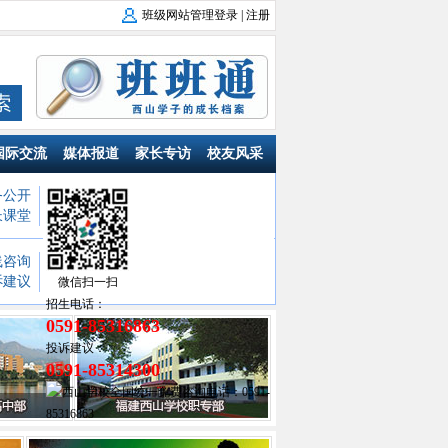
班级网站管理登录
|
注册
国际交流
媒体报道
家长专访
校友风采
务公开
福建省西山学校
：
幼儿园
小学部
长课堂
初中部
高中部
西山职业技术学校
线咨询
江西省西山学校
：
幼儿园
小学部
诉建议
初中部
高中部
微信扫一扫
招生电话：
0591-85316863
投诉建议：
0591-85314300