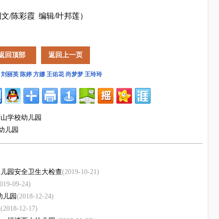
文/陈彩霞 编辑/叶邦莲）
返回顶部
返回上一页
刘丽英
陈婷
方娜
王佑花
尚梦梦
王玲玲
西山学校幼儿园
幼儿园
幼儿园安全卫生大检查
(2019-10-21)
019-09-24)
幼儿园
(2018-12-24)
园
(2018-12-17)