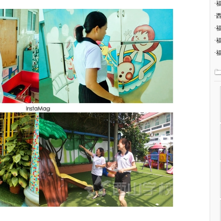
·
·
·
·
·