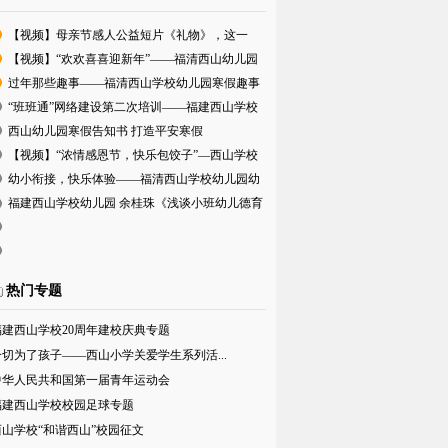
事
检活动
【视频】母亲节感人公益短片《礼物》，这一
次，告诉妈
【视频】“欢欢喜喜迎新年”——福清西山幼儿园
隆重举
过年那些趣事——福清西山学校幼儿园寒假趣事
“班班通”网络建设第二次培训——福建西山学校
幼儿园
西山幼儿园寒假告知书 打造平安寒假
【视频】“浓情感恩节，快乐包饺子”—西山学校
幼儿园
幼小衔接，快乐体验——福清西山学校幼儿园幼
小衔接活
福建西山学校幼儿园 余桂珠《浅谈小班幼儿德育
教育的
热门专题
福建西山学校20周年建校庆典专题
一切为了孩子——西山小学关爱学生系列活...
中华人民共和国第一届青年运动会
福建西山学校校园足球专题
西山学校“和谐西山”校园征文