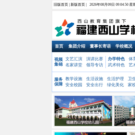
旧版首页
|
新版首页
|
2026年08月09日 09:04:52 
首页
集团介绍
董事长寄语
学校概况
文艺汇演
演讲比赛
办学特色
体
视频
集锦
名家讲堂
领导专访
武术特色
艺
教学设施
生活设施
生活护理
卫
服务
保障
安全校园
安全出行
绿化美化
家