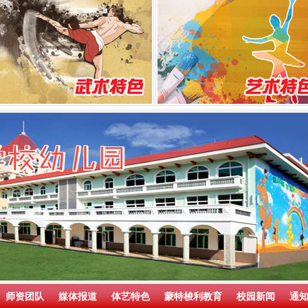
师资团队
媒体报道
体艺特色
蒙特梭利教育
校园新闻
通