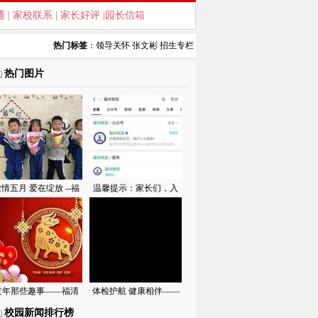
通
|
家校联系
|
家长好评
|
园长信箱
热门标签
：
领导关怀
张文彬
招生专栏
热门图片
情五月 爱在绽放 --福
温馨提示：家长们，入
清西山学校幼儿园母亲
托入学预防接种查验证
节活动纪实
明可手机办理啦！——
福清西山学校幼儿园
过年那些趣事——福清
体检护航 健康相伴——
西山学校幼儿园寒假趣
福清西山学校幼儿园体
校园新闻排行榜