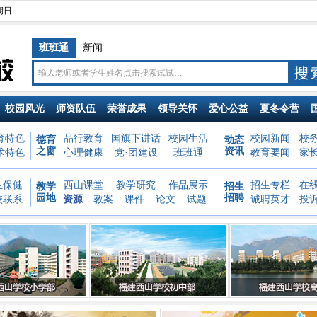
星期日
班班通
新闻
校园风光
师资队伍
荣誉成果
领导关怀
爱心公益
夏冬令营
育特色
品行教育
国旗下讲话
校园生活
校园新闻
校
德育
动态
之窗
资讯
术特色
心理健康
党·团建设
班班通
教育要闻
家
生保健
西山课堂
教学研究
作品展示
招生专栏
在
教学
招生
园地
招聘
校联系
资源
教案
课件
论文
试题
诚聘英才
投