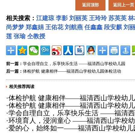
返回顶部
返回上一页
相关搜索：
江建琼
李影
刘丽英
王玲玲
苏英英
林
尚梦梦
郑鑫娟
王佑花
刘航燕
任鑫鑫
段安麒
刘
莲
张瑜
仝教授
前一篇：
学会自理自立，乐享快乐生活 ——福清西山学校幼儿园
后一篇：
体检护航 健康相伴——福清西山学校幼儿园体检活动
相关推荐阅读
·
体检护航 健康相伴——福清西山学校幼
·
体检护航 健康相伴——福清西山学校幼
29)
·
学会自理自立，乐享快乐生活 ——福清
29)
·
环境育人，浸润童心 ——福清西山学校
28)
·
爱的心，始终如一——福清西山学校幼儿
化评比纪实
(2019-10-22)