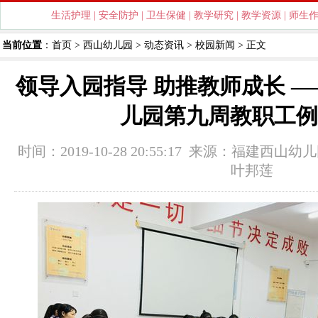
生活护理
|
安全防护
|
卫生保健
|
教学研究
|
教学资源
|
师生
当前位置
：
首页
>
西山幼儿园
>
动态资讯
>
校园新闻
> 正文
领导入园指导 助推教师成长 
儿园第九周教职工例
时间：2019-10-28 20:55:17 来源：
福建西山幼儿
叶邦莲