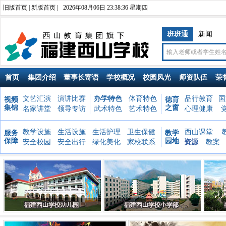
旧版首页
|
新版首页
|
2026年08月06日 23:38:38 星期四
班班通
新闻
首页
集团介绍
董事长寄语
学校概况
校园风光
师资队伍
荣
文艺汇演
演讲比赛
办学特色
体育特色
品行教育
国
视频
德育
集锦
之窗
名家讲堂
领导专访
武术特色
艺术特色
心理健康
教学设施
生活设施
生活护理
卫生保健
西山课堂
服务
教学
保障
园地
安全校园
安全出行
绿化美化
家校联系
资源
教案