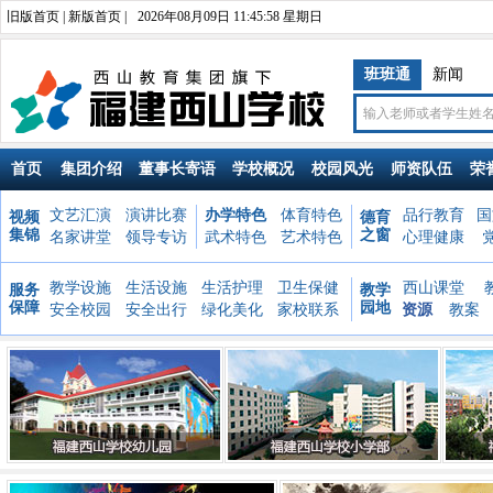
旧版首页
|
新版首页
|
2026年08月09日 11:45:59 星期日
班班通
新闻
首页
集团介绍
董事长寄语
学校概况
校园风光
师资队伍
荣
文艺汇演
演讲比赛
办学特色
体育特色
品行教育
国
视频
德育
集锦
之窗
名家讲堂
领导专访
武术特色
艺术特色
心理健康
教学设施
生活设施
生活护理
卫生保健
西山课堂
服务
教学
保障
园地
安全校园
安全出行
绿化美化
家校联系
资源
教案