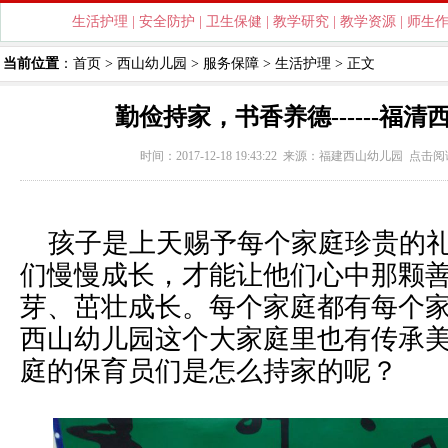
生活护理
|
安全防护
|
卫生保健
|
教学研究
|
教学资源
|
师生
当前位置
：
首页
>
西山幼儿园
>
服务保障
>
生活护理
> 正文
勤俭持家，书香养德------福
时间：2017-12-18 19:43:22 来源：
福建西山幼儿园
点击阅
孩子是上天赐予每个家庭珍贵的礼
们慢慢成长，才能让他们心中那颗
芽、茁壮成长。每个家庭都有每个
西山幼儿园这个大家庭里也有传承
庭的保育员们是怎么持家的呢？