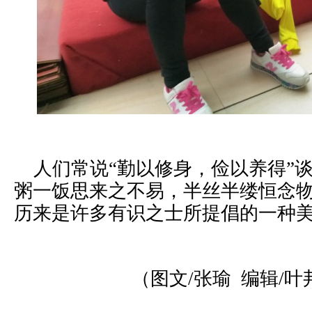
人们常说“勤以修身，俭以养得”
粥一饭思来之不易，半丝半缕恒念物
历来是许多有识之士所提倡的一种
（图文/张瑜 编辑/叶