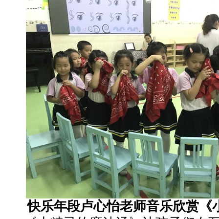
快乐年段卢心怡老师音乐欣赏《