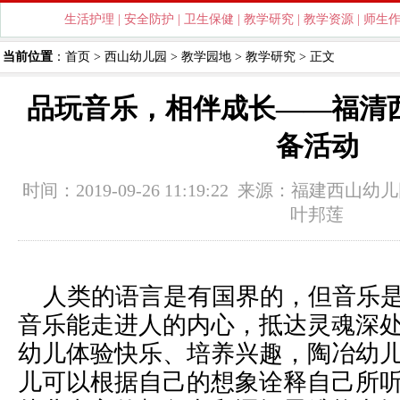
生活护理
|
安全防护
|
卫生保健
|
教学研究
|
教学资源
|
师生
当前位置
：
首页
>
西山幼儿园
>
教学园地
>
教学研究
> 正文
品玩音乐，相伴成长——福清
备活动
时间：2019-09-26 11:19:22 来源：
福建西山幼儿
叶邦莲
人类的语言是有国界的，但音乐是
音乐能走进人的内心，抵达灵魂深
幼儿体验快乐、培养兴趣，陶冶幼
儿可以根据自己的想象诠释自己所