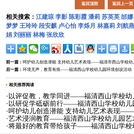
返回顶部
返回上一页
相关搜索：
江建琼
李影
陈彩霞
潘莉
苏英英
邰娜
梦梦
王玲玲
段安麒
卢心怡
李烁月
林嘉莉
刘航
娟
刘丽丽
林梅
张欣欣
前一篇：
呵护幼儿创造潜能 支持幼儿艺术表现——福清市西山学校幼
后一篇：
环境无声，教育有痕——福清西山学校幼儿园环境创设活动
相关推荐阅读
·
以评促教，教学同进——福清西山学校幼
·
以研促学砥砺前行——福清西山学校幼儿园
活动
(2019-10-24)
·
呵护幼儿创造潜能 支持幼儿艺术表现—
会
(2019-10-17)
·
艺术浸润教育——福清西山学校幼儿园艺
美术研讨活动
(2019-09-19)
·
将最好的教育带给孩子——福清西山学校
09-12)