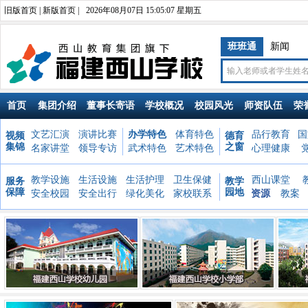
旧版首页
|
新版首页
|
2026年08月07日 15:05:10 星期五
班班通
新闻
首页
集团介绍
董事长寄语
学校概况
校园风光
师资队伍
荣
文艺汇演
演讲比赛
办学特色
体育特色
品行教育
国
视频
德育
集锦
之窗
名家讲堂
领导专访
武术特色
艺术特色
心理健康
教学设施
生活设施
生活护理
卫生保健
西山课堂
服务
教学
保障
园地
安全校园
安全出行
绿化美化
家校联系
资源
教案